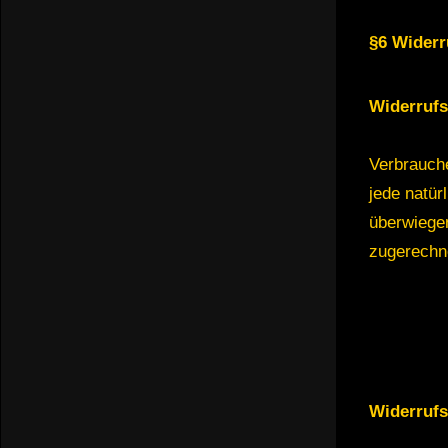
§6 Widerr
Widerrufs
Verbrauche
jede natür
überwiegen
zugerechn
Widerrufs