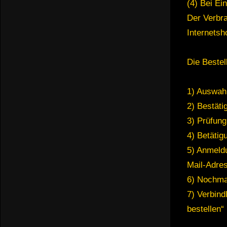
(4) Bei Ei
Der Verbra
Internetsh
Die Bestel
1) Auswah
2) Bestäti
3) Prüfun
4) Betätig
5) Anmeld
Mail-Adre
6) Nochmal
7) Verbind
bestellen“