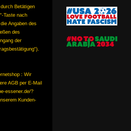
 durch Betätigen
“-Taste nach
r die Angaben des
ießen des
ingang der
ragsbestätigung“).
ernetshop : Wir
sere AGB per E-Mail
be-essener.de/?
 unserem Kunden-