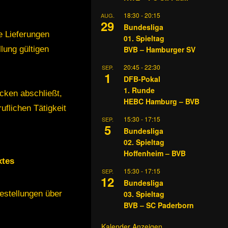
18:30
-
20:15
AUG.
29
Bundesliga
e Lieferungen
01. Spieltag
lung gültigen
BVB – Hamburger SV
20:45
-
22:30
SEP.
1
DFB-Pokal
1. Runde
cken abschließt,
HEBC Hamburg – BVB
uflichen Tätigkeit
15:30
-
17:15
SEP.
5
Bundesliga
02. Spieltag
Hoffenheim – BVB
xtes
15:30
-
17:15
SEP.
12
Bundesliga
estellungen über
03. Spieltag
BVB – SC Paderborn
Kalender Anzeigen