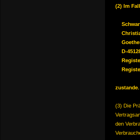
(2) Im Fa
Schwar
Christ
Goethes
D-4512
Regist
Registe
zustande.
(3) Die Pr
Vertragsan
den Verbra
Verbrauche