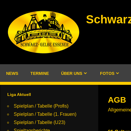
Zum
Inhalt
Schwarz
springen
NEWS
TERMINE
ÜBER UNS
FOTOS
Liga Aktuell
AGB
Spielplan / Tabelle (Profis)
Allgemein
Spielplan / Tabelle (1. Frauen)
Spielplan / Tabelle (U23)
Spieltagsberichte