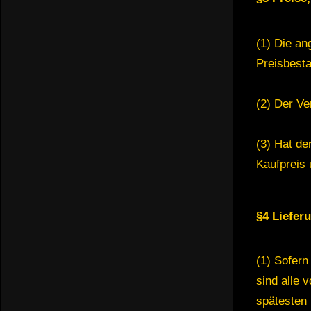
(1) Die an
Preisbest
(2) Der Ve
(3) Hat de
Kaufpreis 
§4 Liefer
(1) Sofern
sind alle 
spätesten 