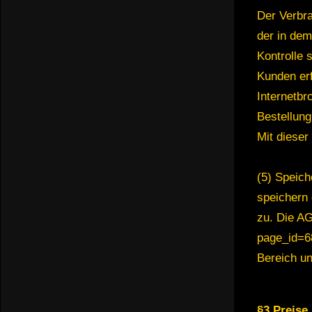
Der Verbra
der in dem
Kontrolle 
Kunden erf
Internetbr
Bestellung
Mit dieser
(5) Speich
speichern 
zu. Die AG
page_id=6
Bereich un
§3 Preise