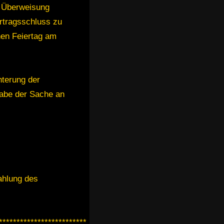
r Überweisung
rtragsschluss zu
hen Feiertag am
hterung der
gabe der Sache an
ahlung des
*************************