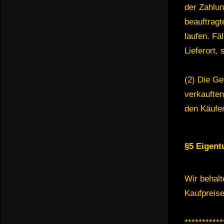
der Zahlu
beauftragt
laufen. Fä
Lieferort,
(2) Die Ge
verkaufte
den Käufer
§5 Eigent
Wir behalt
Kaufpreise
***********