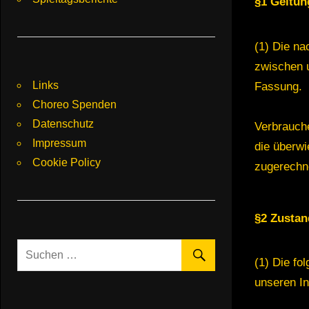
§1 Geltun
(1) Die na
zwischen u
Links
Fassung.
Choreo Spenden
Datenschutz
Verbrauche
Impressum
die überwi
Cookie Policy
zugerechn
§2 Zustan
(1) Die fo
unseren In