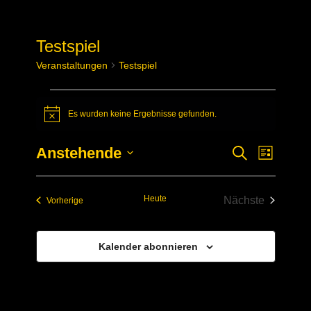
Testspiel
Veranstaltungen
Testspiel
Veranstaltungen
Es wurden keine Ergebnisse gefunden.
Hinweis
Anstehende
Verans
Veransta
Suche
Liste
Datum
Ansich
Suche
wählen.
Naviga
Heute
Nächste
Veranstaltungen
Vorherige
und
Veranstaltun
Ansichte
Kalender abonnieren
Navigati