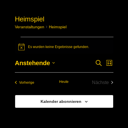
Heimspiel
Veranstaltungen
Heimspiel
Veranstaltungen
Es wurden keine Ergebnisse gefunden.
Hinweis
Anstehende
Verans
Veransta
Suche
Liste
Datum
Ansich
Suche
wählen.
Naviga
Heute
Nächste
Veranstaltungen
Vorherige
und
Veranstaltun
Ansichte
Kalender abonnieren
Navigati