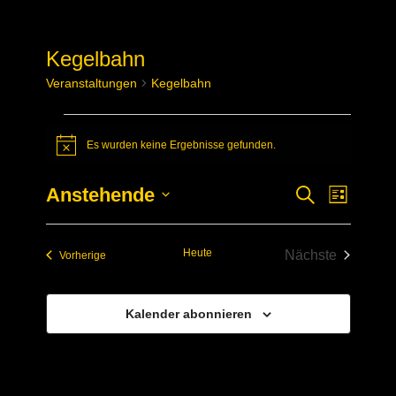
Kegelbahn
Veranstaltungen
Kegelbahn
Veranstaltungen
Es wurden keine Ergebnisse gefunden.
Hinweis
Anstehende
Verans
Veransta
Suche
Liste
Datum
Ansich
Suche
wählen.
Naviga
Heute
Nächste
Veranstaltungen
Vorherige
und
Veranstaltun
Ansichte
Kalender abonnieren
Navigati