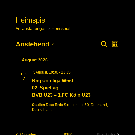
Heimspiel
Veranstaltungen
Heimspiel
Veranstaltungen
Anstehend
Verans
Veransta
Suche
Liste
Datum
Ansich
Suche
August 2026
wählen.
Naviga
und
7. August, 19:30
-
21:15
FR.
7
Ansichte
Regionalliga West
02. Spieltag
Navigati
BVB U23 – 1.FC Köln U23
Stadion Rote Erde
Strobelallee 50, Dortmund,
Deutschland
Heute
Nächste
Veranstaltungen
Vorherige