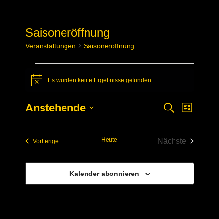
Saisoneröffnung
Veranstaltungen
Saisoneröffnung
Veranstaltungen
Es wurden keine Ergebnisse gefunden.
Hinweis
Anstehende
Verans
Veransta
Suche
Liste
Datum
Ansich
Suche
wählen.
Naviga
Heute
Nächste
Veranstaltungen
Vorherige
und
Veranstaltun
Ansichte
Kalender abonnieren
Navigati