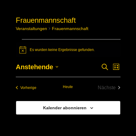
Frauenmannschaft
Veranstaltungen
Frauenmannschaft
Veranstaltungen
Es wurden keine Ergebnisse gefunden.
Hinweis
Anstehende
Verans
Veransta
Suche
Liste
Datum
Ansich
Suche
wählen.
Naviga
Heute
Nächste
Veranstaltungen
Vorherige
und
Veranstaltun
Ansichte
Kalender abonnieren
Navigati