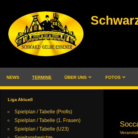
Zum
Inhalt
Schwarz
springen
NEWS
TERMINE
ÜBER UNS
FOTOS
Liga Aktuell
Spielplan / Tabelle (Profis)
Spielplan / Tabelle (1. Frauen)
Socc
Spielplan / Tabelle (U23)
Veransta
Spieltagsberichte