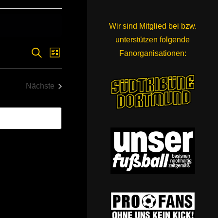
Wir sind Mitglied bei bzw.
unterstützen folgende
Veranstaltung
Veranstaltungen
Suche
Fanorganisationen:
Liste
Ansichten-
Suche
Navigation
Nächste
und
Veranstaltungen
Ansichten,
Navigation