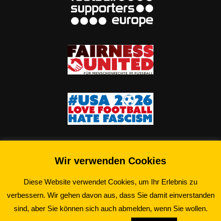
Wir verwenden Cookies
Diese Website verwendet Cookies, um Ihr Erlebnis zu
verbessern. Wir gehen davon aus, dass Sie damit einverstanden
©2026 Schwarz-Gelbe Essener e.V.
sind, aber Sie können sich auch abmelden, wenn Sie wollen.