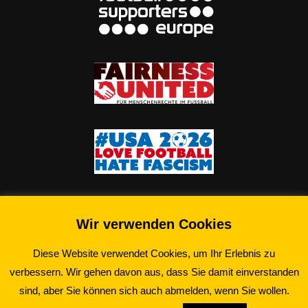
Wir verwenden Cookies
Diese Website verwendet Cookies, um Ihr Erlebnis zu
verbessern. Wir gehen davon aus, dass Sie damit einverstanden
©2026 Schwarz-Gelbe Essener e.V.
sind, aber Sie können sich auch abmelden, wenn Sie wollen.