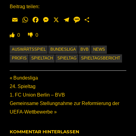
Beitrag teilen:
Email
WhatsApp
Facebook
Messenger
X
Telegram
Message
Teilen
0
0
AUSWÄRTSSPIEL
BUNDESLIGA
BVB
NEWS
PROFIS
SPIELTACH
SPIELTAG
SPIELTAGSBERICHT
Beitragsnavigation
Vorheriger
Bundesliga
Beitrag:
24. Spieltag
1. FC Union Berlin – BVB
Nächster
Gemeinsame Stellungnahme zur Reformierung der
Beitrag:
UEFA-Wettbewerbe
KOMMENTAR HINTERLASSEN