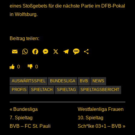
eines Stoßgebets für die nächste Partie im DFB-Pokal
in Wolfsburg.
Beitrag teilen:
Email
WhatsApp
Facebook
Messenger
X
Telegram
Message
Teilen
0
0
AUSWÄRTSSPIEL
BUNDESLIGA
BVB
NEWS
PROFIS
SPIELTACH
SPIELTAG
SPIELTAGSBERICHT
Beitragsnavigation
Vorheriger
Nächster
Bundesliga
Westfalenliga Frauen
Beitrag:
Beitrag:
7. Spieltag
10. Spieltag
BVB – FC St. Pauli
Sch*lke 03+1 – BVB