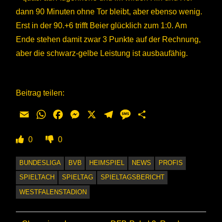
dann 90 Minuten ohne Tor bleibt, aber ebenso wenig.
Erst in der 90.+6 trifft Beier glücklich zum 1:0. Am
Ende stehen damit zwar 3 Punkte auf der Rechnung,
aber die schwarz-gelbe Leistung ist ausbaufähig.
Beitrag teilen:
Email
WhatsApp
Facebook
Messenger
X
Telegram
Message
Teilen
0
0
BUNDESLIGA
BVB
HEIMSPIEL
NEWS
PROFIS
SPIELTACH
SPIELTAG
SPIELTAGSBERICHT
WESTFALENSTADION