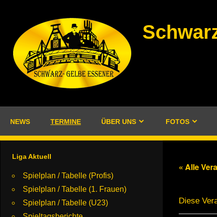
Zum
Inhalt
Schwarz
springen
NEWS
TERMINE
ÜBER UNS
FOTOS
Liga Aktuell
« Alle Ver
Spielplan / Tabelle (Profis)
Spielplan / Tabelle (1. Frauen)
Diese Vera
Spielplan / Tabelle (U23)
Spieltagsberichte