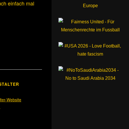
uch einfach mal
STALTER
lter-Website
n