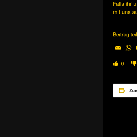
Falls ihr
mit uns a
Beitrag tei
Email
W
0
Zum