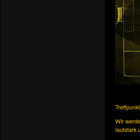
Treffpunk
Wir werde
lautstark 