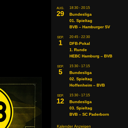
AUG.
18:30
-
20:15
29
Bundesliga
01. Spieltag
BVB – Hamburger SV
SEP.
20:45
-
22:30
1
DFB-Pokal
1. Runde
HEBC Hamburg – BVB
SEP.
15:30
-
17:15
5
Bundesliga
02. Spieltag
Hoffenheim – BVB
SEP.
15:30
-
17:15
12
Bundesliga
03. Spieltag
BVB – SC Paderborn
Kalender Anzeigen