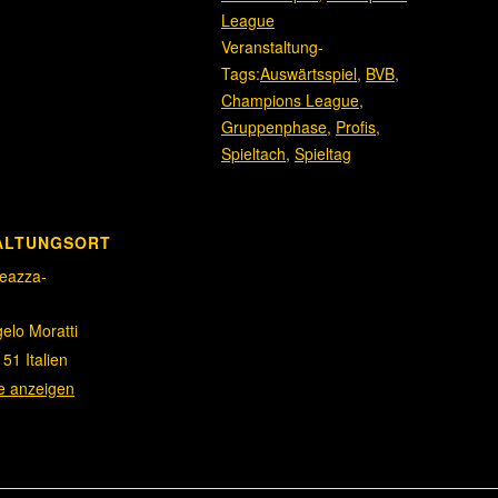
League
Veranstaltung-
Tags:
Auswärtsspiel
,
BVB
,
Champions League
,
Gruppenphase
,
Profis
,
Spieltach
,
Spieltag
ALTUNGSORT
eazza-
elo Moratti
151
Italien
e anzeigen