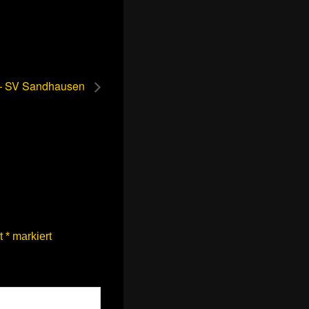
 – SV Sandhausen
it
*
markiert