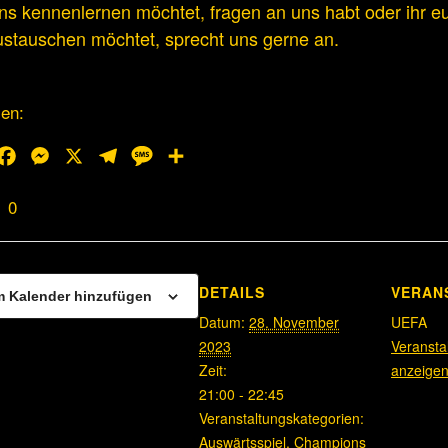
 uns kennenlernen möchtet, fragen an uns habt oder ihr e
ustauschen möchtet, sprecht uns gerne an.
len:
hatsApp
Facebook
Messenger
X
Telegram
Message
Teilen
0
DETAILS
VERAN
 Kalender hinzufügen
Datum:
28. November
UEFA
2023
Veransta
Zeit:
anzeige
21:00 - 22:45
Veranstaltungskategorien:
Auswärtsspiel
,
Champions