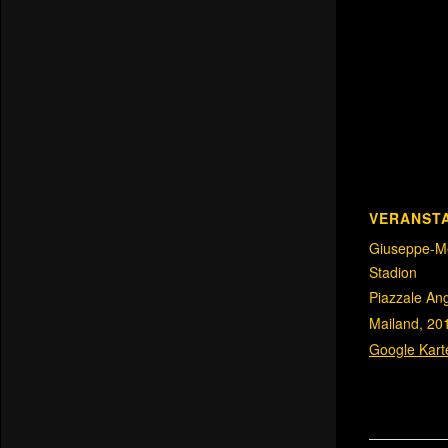
VERANST
Giuseppe-M
Stadion
Piazzale Ang
Mailand
,
20
Google Kart