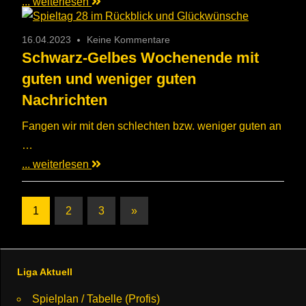
... weiterlesen
16.04.2023
Keine Kommentare
Schwarz-Gelbes Wochenende mit
guten und weniger guten
Nachrichten
Fangen wir mit den schlechten bzw. weniger guten an
…
... weiterlesen
Seitennummerierung
Nächste
1
2
3
»
Beiträge
der
Beiträge
Liga Aktuell
Spielplan / Tabelle (Profis)