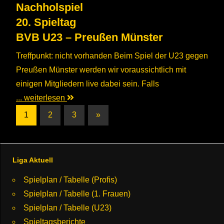
Nachholspiel
20. Spieltag
BVB U23 – Preußen Münster
Treffpunkt: nicht vorhanden Beim Spiel der U23 gegen
Preußen Münster werden wir voraussichtlich mit
einigen Mitgliedern live dabei sein. Falls
... weiterlesen
Seitennummerierung
Nächste
1
2
3
»
Beiträge
der
Beiträge
Liga Aktuell
Spielplan / Tabelle (Profis)
Spielplan / Tabelle (1. Frauen)
Spielplan / Tabelle (U23)
Spieltagsberichte