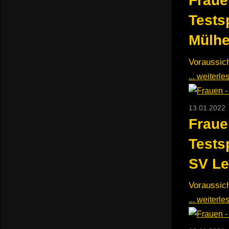
Fraue
Tests
Mülhe
Voraussich
... weiterl
13.01.2022
Fraue
Tests
SV Le
Voraussich
... weiterl