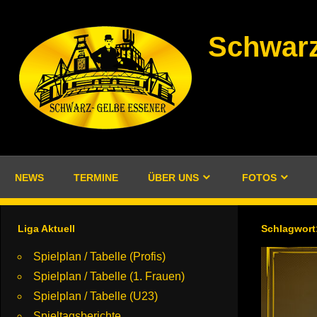
Zum
Inhalt
Schwarz
springen
NEWS
TERMINE
ÜBER UNS
FOTOS
Liga Aktuell
Schlagwort
Spielplan / Tabelle (Profis)
Spielplan / Tabelle (1. Frauen)
Spielplan / Tabelle (U23)
Spieltagsberichte