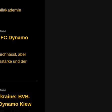
allakademie
tare
– FC Dynamo
rchnässt, aber
sstärke und der
tare
kraine: BVB-
 Dynamo Kiew