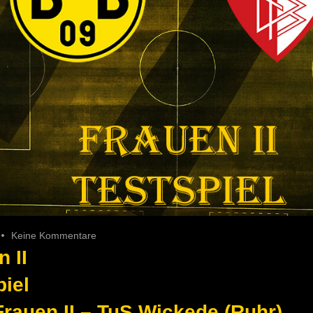
Keine Kommentare
 II
piel
rauen II – TuS Wickede (Ruhr)