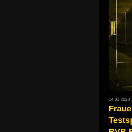
14.01.2023
Frauen
Tests
BVB-F