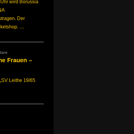
 Uhr wird Borussia
NA
tragen. Der
icketshop. …
tare
he Frauen –
 „SV Leithe 19/65