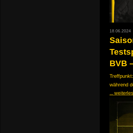
18.06.2024
Saiso
Tests
BVB –
Treffpunkt
während de
... weiterl