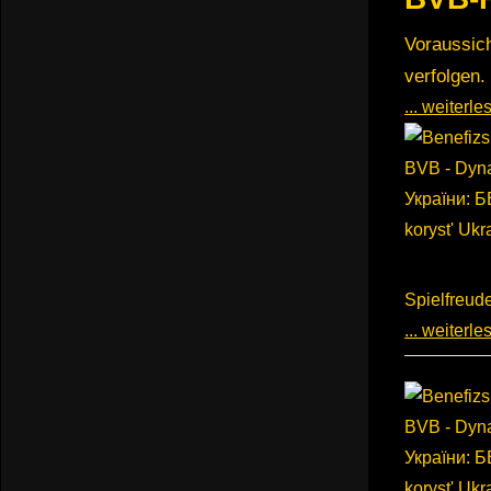
Voraussich
verfolgen.
... weiterl
Spielfreud
... weiterl