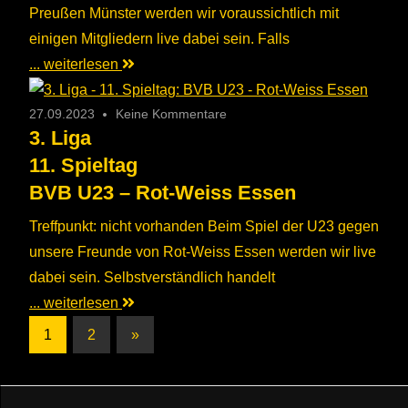
Preußen Münster werden wir voraussichtlich mit
einigen Mitgliedern live dabei sein. Falls
... weiterlesen
27.09.2023
Keine Kommentare
3. Liga
11. Spieltag
BVB U23 – Rot-Weiss Essen
Treffpunkt: nicht vorhanden Beim Spiel der U23 gegen
unsere Freunde von Rot-Weiss Essen werden wir live
dabei sein. Selbstverständlich handelt
... weiterlesen
Seitennummerierung
Nächste
1
2
»
Beiträge
der
Beiträge