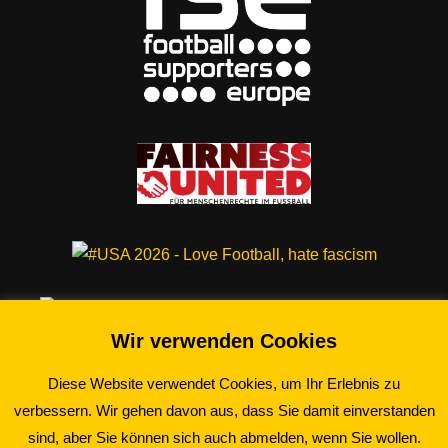
Wir verwenden Cookies
Diese Website verwendet Cookies, um Ihr Erlebnis zu
verbessern. Wir gehen davon aus, dass Sie damit einverstanden
©2026 Schwarz-Gelbe Essener e.V.
sind, aber Sie können sich auch abmelden, wenn Sie wollen.