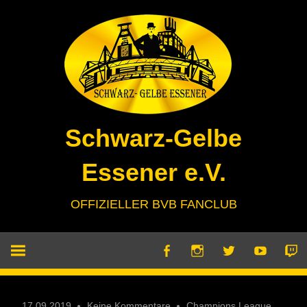
Zum
Inhalt
springen
Schwarz-Gelbe
Essener e.V.
OFFIZIELLER BVB FANCLUB
17.09.2019
Keine Kommentare
Champions League
,