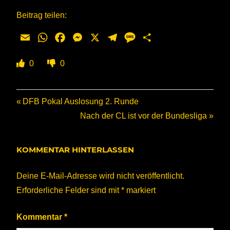
Beitrag teilen:
Email
WhatsApp
Facebook
Messenger
X
Telegram
Message
Teilen
0
0
Beitragsnavigation
Vorheriger
DFB Pokal Auslosung 2. Runde
Beitrag:
Nächster
Nach der CL ist vor der Bundesliga
Beitrag:
KOMMENTAR HINTERLASSEN
Deine E-Mail-Adresse wird nicht veröffentlicht.
Erforderliche Felder sind mit
*
markiert
Kommentar
*