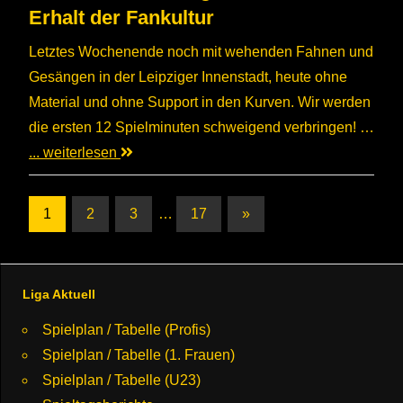
Erhalt der Fankultur
Letztes Wochenende noch mit wehenden Fahnen und
Gesängen in der Leipziger Innenstadt, heute ohne
Material und ohne Support in den Kurven. Wir werden
die ersten 12 Spielminuten schweigend verbringen! …
... weiterlesen
Seitennummerierung
Nächste
1
2
3
…
17
»
Beiträge
der
Beiträge
Liga Aktuell
Spielplan / Tabelle (Profis)
Spielplan / Tabelle (1. Frauen)
Spielplan / Tabelle (U23)