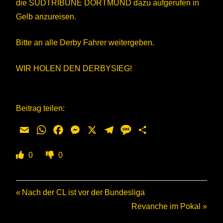
die SÜDTRIBÜNE DORTMUND dazu aufgerufen in
Gelb anzureisen.
Bitte an alle Derby Fahrer weitergeben.
WIR HOLEN DEN DERBYSIEG!
Beitrag teilen:
Email
WhatsApp
Facebook
Messenger
X
Telegram
Message
Teilen
0
0
Beitragsnavigation
Vorheriger
Nach der CL ist vor der Bundesliga
Beitrag:
Nächster
Revanche im Pokal
Beitrag: