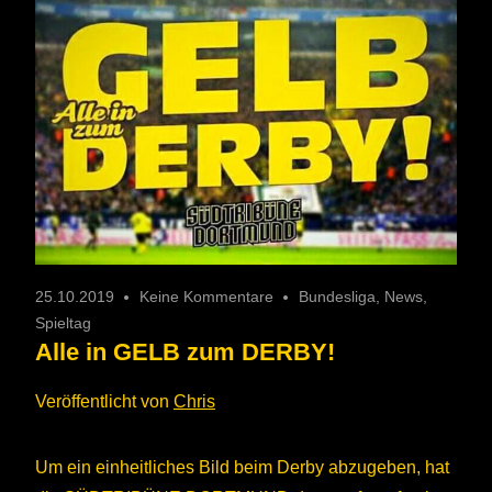
25.10.2019
Keine Kommentare
Bundesliga
,
News
,
Spieltag
Alle in GELB zum DERBY!
Veröffentlicht von
Chris
Um ein einheitliches Bild beim Derby abzugeben, hat