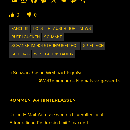
Email
WhatsApp
Facebook
Messenger
X
Telegram
Message
Teilen
0
0
FANCLUB
HOLSTERHAUSER HOF
NEWS
RUDELGUCKEN
SCHÄNKE
SCHÄNKE IM HOLSTERHAUSER HOF
SPIELTACH
SPIELTAG
WESTFALENSTADION
Beitragsnavigation
Vorheriger
Schwarz-Gelbe Weihnachtsgrüße
Beitrag:
Nächster
#WeRemember – Niemals vergessen!
Beitrag:
KOMMENTAR HINTERLASSEN
Deine E-Mail-Adresse wird nicht veröffentlicht.
Erforderliche Felder sind mit
*
markiert