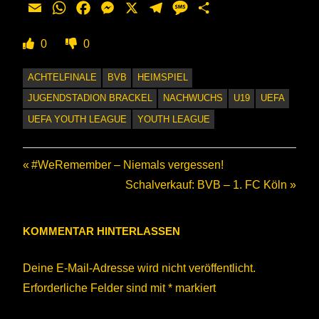
Email
WhatsApp
Facebook
Messenger
X
Telegram
Message
Teilen
0
0
ACHTELFINALE
BVB
HEIMSPIEL
JUGENDSTADION BRACKEL
NACHWUCHS
U19
UEFA
UEFA YOUTH LEAGUE
YOUTH LEAGUE
Beitragsnavigation
Vorheriger
#WeRemember – Niemals vergessen!
Beitrag:
Nächster
Schalverkauf: BVB – 1. FC Köln
Beitrag:
KOMMENTAR HINTERLASSEN
Deine E-Mail-Adresse wird nicht veröffentlicht.
Erforderliche Felder sind mit
*
markiert