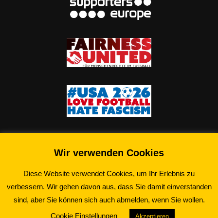
Wir verwenden Cookies
Diese Website verwendet Cookies, um Ihr Erlebnis zu
verbessern. Wir gehen davon aus, dass Sie damit einverstanden
©2026 Schwarz-Gelbe Essener e.V.
sind, aber Sie können sich auch abmelden, wenn Sie wollen.
Cookie Einstellungen
Akzeptieren