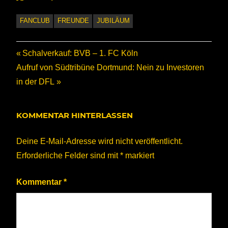
FANCLUB
FREUNDE
JUBILÄUM
Beitragsnavigation
Vorheriger
Schalverkauf: BVB – 1. FC Köln
Nächster
Beitrag:
Aufruf von Südtribüne Dortmund: Nein zu Investoren
Beitrag:
in der DFL
KOMMENTAR HINTERLASSEN
Deine E-Mail-Adresse wird nicht veröffentlicht.
Erforderliche Felder sind mit
*
markiert
Kommentar
*