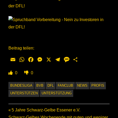
Beitrag teilen:
Email
WhatsApp
Facebook
Messenger
X
Telegram
Message
Teilen
0
0
BUNDESLIGA
BVB
DFL
FANCLUB
NEWS
PROFIS
UNTERSTÜTZEN
UNTERSTÜTZUNG
Beitragsnavigation
Vorheriger
5 Jahre Schwarz-Gelbe Essener e.V.
Nächster
Beitrag:
Schwarz-Gelbes Wochenende mit guten und weniger