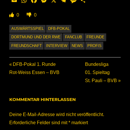
Email
WhatsApp
Facebook
Messenger
X
Telegram
Message
Teilen
0
0
AUSWÄRTSSPIEL
DFB-POKAL
DORTMUND UND DER RWE
FANCLUB
FREUNDE
FREUNDSCHAFT
INTERVIEW
NEWS
PROFIS
Beitragsnavigation
Vorheriger
Nächster
DFB-Pokal 1. Runde
Bundesliga
Beitrag:
Beitrag:
Rot-Weiss Essen – BVB
01. Spieltag
St. Pauli – BVB
KOMMENTAR HINTERLASSEN
Deine E-Mail-Adresse wird nicht veröffentlicht.
Erforderliche Felder sind mit
*
markiert