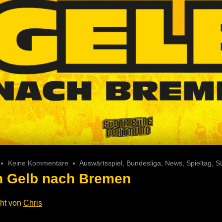
Keine Kommentare
Auswärtsspiel
,
Bundesliga
,
News
,
Spieltag
,
S
in Gelb nach Bremen
cht von
Chris