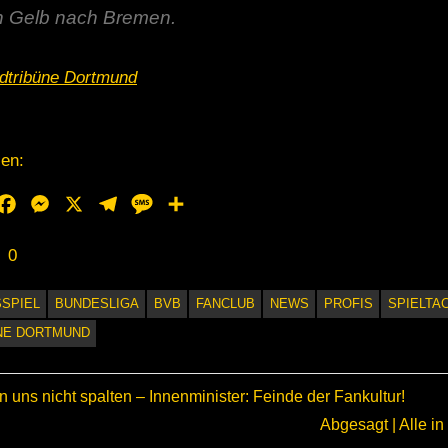
in Gelb nach Bremen.
dtribüne Dortmund
len:
hatsApp
Facebook
Messenger
X
Telegram
Message
Teilen
0
SPIEL
BUNDESLIGA
BVB
FANCLUB
NEWS
PROFIS
SPIELTA
NE DORTMUND
agsnavigation
r
n uns nicht spalten – Innenminister: Feinde der Fankultur!
Nächster
Abgesagt | Alle i