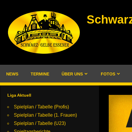
Zum
Inhalt
Schwarz
springen
NEWS
TERMINE
ÜBER UNS
FOTOS
Liga Aktuell
Spielplan / Tabelle (Profis)
Spielplan / Tabelle (1. Frauen)
Spielplan / Tabelle (U23)
Spieltagsberichte