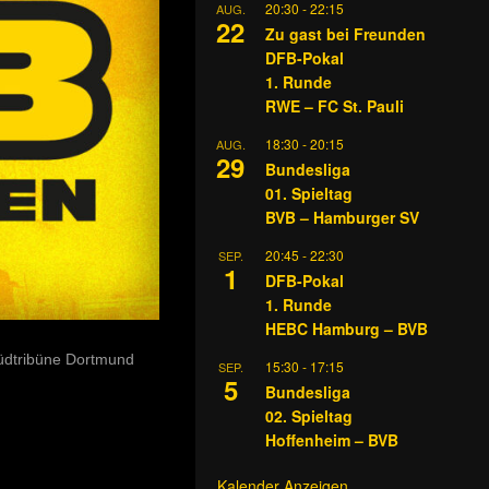
20:30
-
22:15
AUG.
22
Zu gast bei Freunden
DFB-Pokal
1. Runde
RWE – FC St. Pauli
18:30
-
20:15
AUG.
29
Bundesliga
01. Spieltag
BVB – Hamburger SV
20:45
-
22:30
SEP.
1
DFB-Pokal
1. Runde
HEBC Hamburg – BVB
üdtribüne Dortmund
15:30
-
17:15
SEP.
5
Bundesliga
02. Spieltag
Hoffenheim – BVB
Kalender Anzeigen