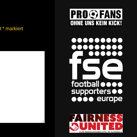
it
*
markiert