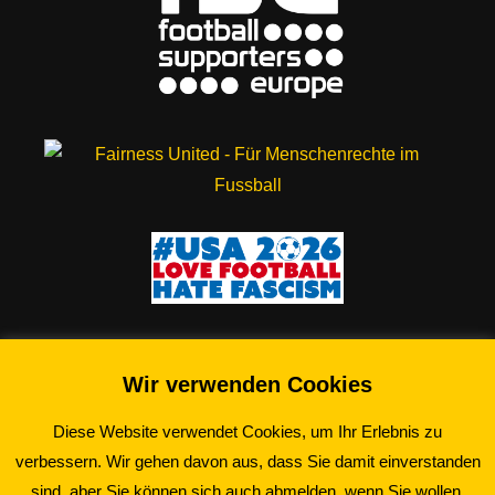
Wir verwenden Cookies
Diese Website verwendet Cookies, um Ihr Erlebnis zu
verbessern. Wir gehen davon aus, dass Sie damit einverstanden
©2026 Schwarz-Gelbe Essener e.V.
sind, aber Sie können sich auch abmelden, wenn Sie wollen.