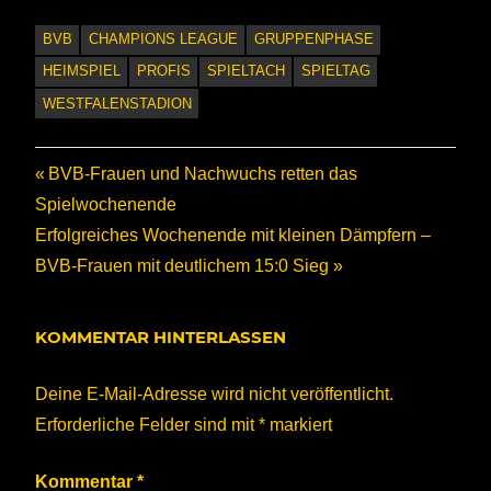
BVB
CHAMPIONS LEAGUE
GRUPPENPHASE
HEIMSPIEL
PROFIS
SPIELTACH
SPIELTAG
WESTFALENSTADION
Beitragsnavigation
Vorheriger
BVB-Frauen und Nachwuchs retten das
Beitrag:
Spielwochenende
Nächster
Erfolgreiches Wochenende mit kleinen Dämpfern –
Beitrag:
BVB-Frauen mit deutlichem 15:0 Sieg
KOMMENTAR HINTERLASSEN
Deine E-Mail-Adresse wird nicht veröffentlicht.
Erforderliche Felder sind mit
*
markiert
Kommentar
*