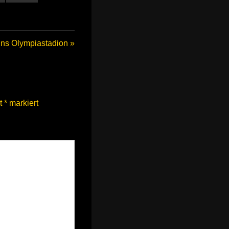
ins Olympiastadion
it
*
markiert