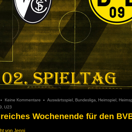
Keine Kommentare
Auswärtsspiel
,
Bundesliga
,
Heimspiel
,
Heimsp
9
,
U23
greiches Wochenende für den BV
cht von
Jenni