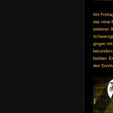
Am Freitag
das neue E
weiteren 3
Schwarzge
gingen mit
besonders 
bleiben. E
den Sonnta