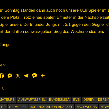
en Sonntag standen dann auch noch unsere U19 Spieler im 
 dem Platz. Trotz eines späten Elfmeter in der Nachspielzei
 Spiel unsere Dortmunder Jungs mit 3:1 gegen den Gegner 
mit den dritten schwarzgelben Sieg des Wochenendes ein.
 Jungs!
len:
hatsApp
Facebook
Messenger
X
Telegram
Message
Teilen
0
MATEURE
AUSWÄRTSSPIEL
BUNDESLIGA
BVB
DERBY
DERBY
GER
HEIMSPIEL
JUGENDSTADION BRACKEL
NACHWUCHS
NEW