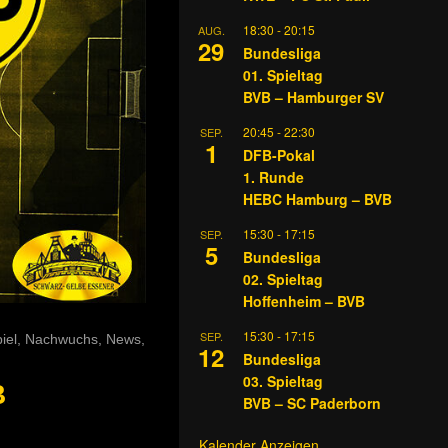
18:30
-
20:15
AUG.
29
Bundesliga
01. Spieltag
BVB – Hamburger SV
20:45
-
22:30
SEP.
1
DFB-Pokal
1. Runde
HEBC Hamburg – BVB
15:30
-
17:15
SEP.
5
Bundesliga
02. Spieltag
Hoffenheim – BVB
15:30
-
17:15
SEP.
iel
,
Nachwuchs
,
News
,
12
Bundesliga
03. Spieltag
B
BVB – SC Paderborn
Kalender Anzeigen