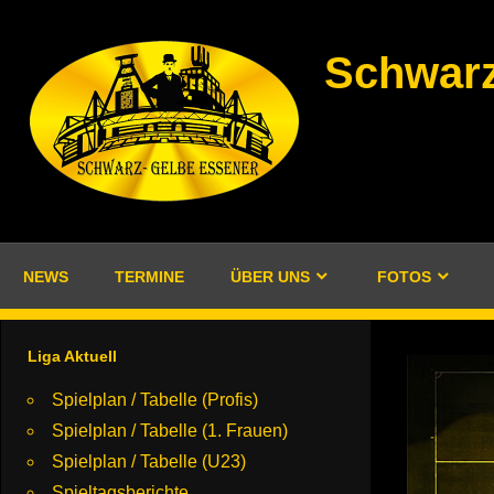
Zum
Inhalt
Schwarz
springen
NEWS
TERMINE
ÜBER UNS
FOTOS
Liga Aktuell
Spielplan / Tabelle (Profis)
Spielplan / Tabelle (1. Frauen)
Spielplan / Tabelle (U23)
Spieltagsberichte