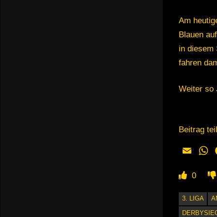
Am heutig
Blauen auf
in diesem
fahren da
Weiter so
Beitrag tei
Email
W
0
3. LIGA
A
DERBYSIE