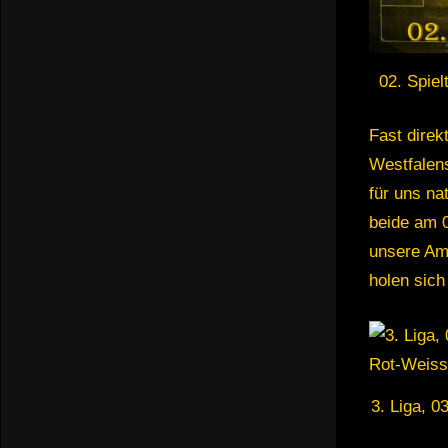
02. Spiel
Fast dire
Westfalen
für uns na
beide am 0
unsere Ama
holen sich
3. Liga, 0