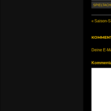
SPIELTACH
Beitr
Vorherige
Saison-S
Beitrag:
KOMMENT
Deine E-Mai
Komment