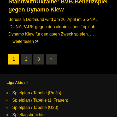
StandWithUkraine: BVB-Benefizspiel
gegen Dynamo Kiew
Borussia Dortmund wird am 26. April im SIGNAL
IDUNA PARK gegen den ukrainischen Topklub
Dynamo Kiew für den guten Zweck spielen. …
... weiterlesen
Seitennummerierung
Nächste
1
2
3
»
Beiträge
der
Beiträge
Liga Aktuell
Spielplan / Tabelle (Profis)
Spielplan / Tabelle (1. Frauen)
Spielplan / Tabelle (U23)
Spieltagsberichte