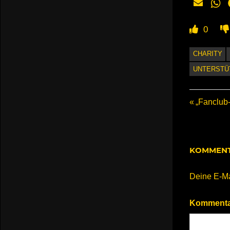
Email
W
0
CHARITY
UNTERSTÜ
Beitr
Vorherige
„Fanclub-
Beitrag:
KOMMENT
Deine E-Mai
Komment