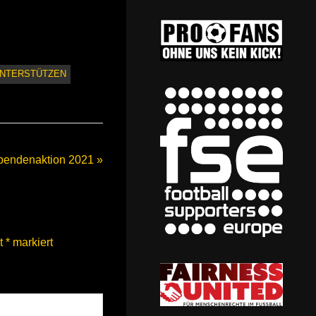
NTERSTÜTZEN
pendenaktion 2021
it
*
markiert