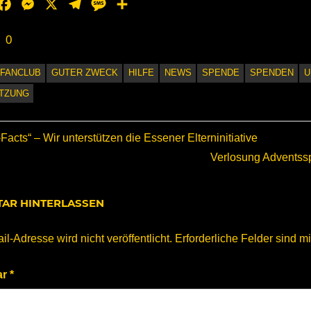
hatsApp
Facebook
Messenger
X
Telegram
Message
Teilen
0
FANCLUB
GUTER ZWECK
HILFE
NEWS
SPENDE
SPENDEN
U
TZUNG
agsnavigation
r
Facts“ – Wir unterstützen die Essener Elterninitiative
Nächster
Verlosung Adventss
Beitrag:
AR HINTERLASSEN
l-Adresse wird nicht veröffentlicht.
Erforderliche Felder sind m
ar
*