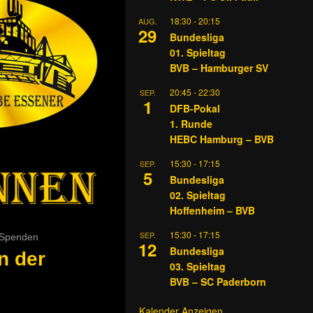
18:30
-
20:15
AUG.
29
Bundesliga
01. Spieltag
BVB – Hamburger SV
20:45
-
22:30
SEP.
1
DFB-Pokal
1. Runde
HEBC Hamburg – BVB
15:30
-
17:15
SEP.
5
Bundesliga
02. Spieltag
Hoffenheim – BVB
15:30
-
17:15
SEP.
Spenden
12
Bundesliga
n der
03. Spieltag
BVB – SC Paderborn
Kalender Anzeigen