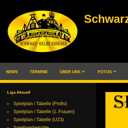
Zum
Inhalt
Schwarz
springen
NEWS
TERMINE
ÜBER UNS
FOTOS
Liga Aktuell
Spielplan / Tabelle (Profis)
Spielplan / Tabelle (1. Frauen)
Spielplan / Tabelle (U23)
Spieltagsberichte