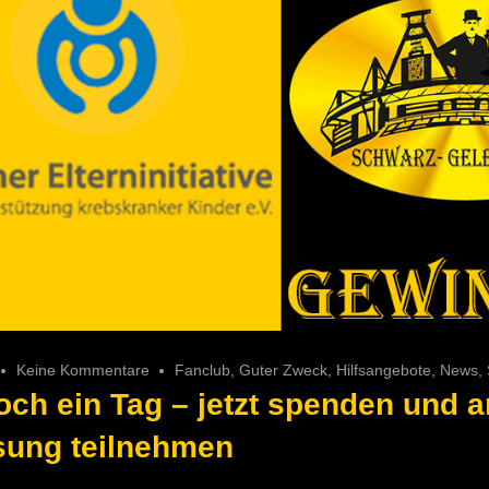
Keine Kommentare
Fanclub
,
Guter Zweck
,
Hilfsangebote
,
News
,
och ein Tag – jetzt spenden und a
sung teilnehmen